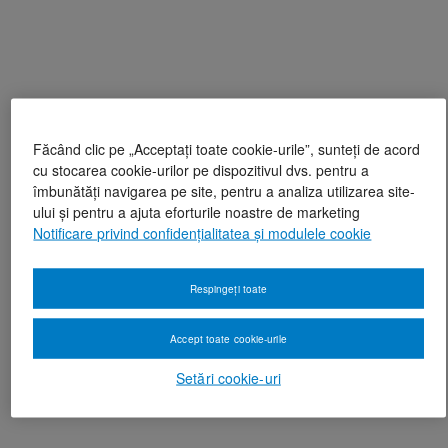
Făcând clic pe „Acceptați toate cookie-urile”, sunteți de acord
cu stocarea cookie-urilor pe dispozitivul dvs. pentru a
îmbunătăți navigarea pe site, pentru a analiza utilizarea site-
ului și pentru a ajuta eforturile noastre de marketing
Notificare privind confidențialitatea și modulele cookie
Respingeți toate
Accept toate cookie-urile
Setări cookie-uri