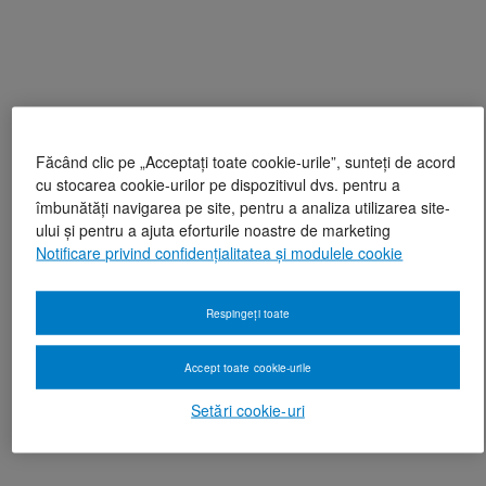
Făcând clic pe „Acceptați toate cookie-urile”, sunteți de acord
cu stocarea cookie-urilor pe dispozitivul dvs. pentru a
îmbunătăți navigarea pe site, pentru a analiza utilizarea site-
ului și pentru a ajuta eforturile noastre de marketing
Notificare privind confidențialitatea și modulele cookie
Respingeți toate
Accept toate cookie-urile
Setări cookie-uri