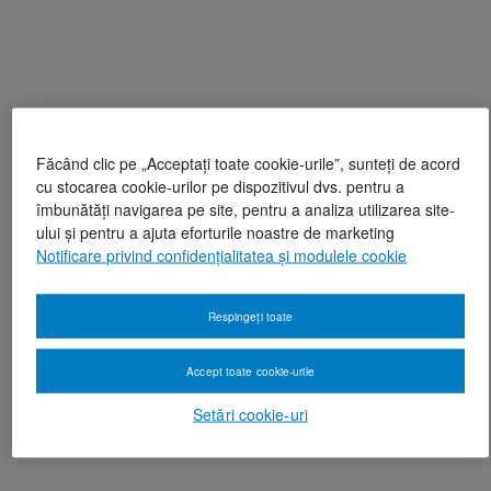
Făcând clic pe „Acceptați toate cookie-urile”, sunteți de acord
cu stocarea cookie-urilor pe dispozitivul dvs. pentru a
îmbunătăți navigarea pe site, pentru a analiza utilizarea site-
ului și pentru a ajuta eforturile noastre de marketing
Notificare privind confidențialitatea și modulele cookie
Respingeți toate
Accept toate cookie-urile
Setări cookie-uri