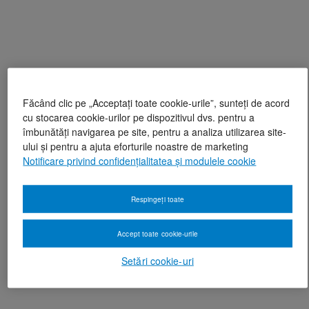
Făcând clic pe „Acceptați toate cookie-urile”, sunteți de acord
cu stocarea cookie-urilor pe dispozitivul dvs. pentru a
îmbunătăți navigarea pe site, pentru a analiza utilizarea site-
ului și pentru a ajuta eforturile noastre de marketing
Notificare privind confidențialitatea și modulele cookie
Respingeți toate
Accept toate cookie-urile
Setări cookie-uri