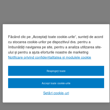
Făcând clic pe „Acceptați toate cookie-urile”, sunteți de acord
cu stocarea cookie-urilor pe dispozitivul dvs. pentru a
îmbunătăți navigarea pe site, pentru a analiza utilizarea site-
ului și pentru a ajuta eforturile noastre de marketing
Notificare privind confidențialitatea și modulele cookie
Respingeți toate
Accept toate cookie-urile
Setări cookie-uri