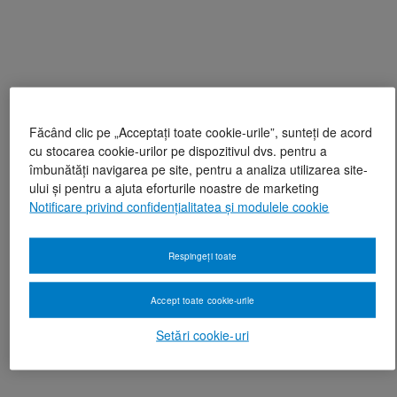
Făcând clic pe „Acceptați toate cookie-urile”, sunteți de acord
cu stocarea cookie-urilor pe dispozitivul dvs. pentru a
îmbunătăți navigarea pe site, pentru a analiza utilizarea site-
ului și pentru a ajuta eforturile noastre de marketing
Notificare privind confidențialitatea și modulele cookie
Respingeți toate
Accept toate cookie-urile
Setări cookie-uri