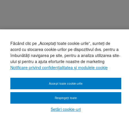
Făcând clic pe „Acceptați toate cookie-urile”, sunteți de
acord cu stocarea cookie-urilor pe dispozitivul dvs. pentru a
îmbunătăți navigarea pe site, pentru a analiza utilizarea site-
ului și pentru a ajuta eforturile noastre de marketing
Notificare privind confidențialitatea și modulele cookie
Accept toate cookie-urile
Respingeți toate
Setări cookie-uri