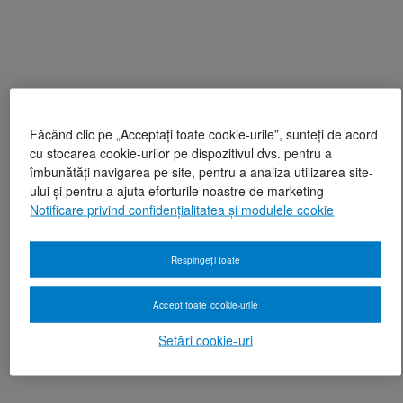
Făcând clic pe „Acceptați toate cookie-urile”, sunteți de acord
cu stocarea cookie-urilor pe dispozitivul dvs. pentru a
îmbunătăți navigarea pe site, pentru a analiza utilizarea site-
ului și pentru a ajuta eforturile noastre de marketing
Notificare privind confidențialitatea și modulele cookie
Respingeți toate
Accept toate cookie-urile
Setări cookie-uri