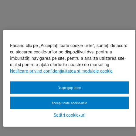
Făcând clic pe „Acceptați toate cookie-urile”, sunteți de acord
cu stocarea cookie-urilor pe dispozitivul dvs. pentru a
îmbunătăți navigarea pe site, pentru a analiza utilizarea site-
ului și pentru a ajuta eforturile noastre de marketing
Notificare privind confidențialitatea și modulele cookie
Respingeți toate
Accept toate cookie-urile
Setări cookie-uri