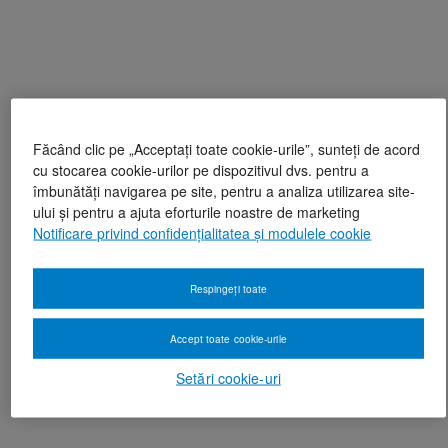
Făcând clic pe „Acceptați toate cookie-urile”, sunteți de acord
cu stocarea cookie-urilor pe dispozitivul dvs. pentru a
îmbunătăți navigarea pe site, pentru a analiza utilizarea site-
ului și pentru a ajuta eforturile noastre de marketing
Notificare privind confidențialitatea și modulele cookie
Respingeți toate
Accept toate cookie-urile
Setări cookie-uri