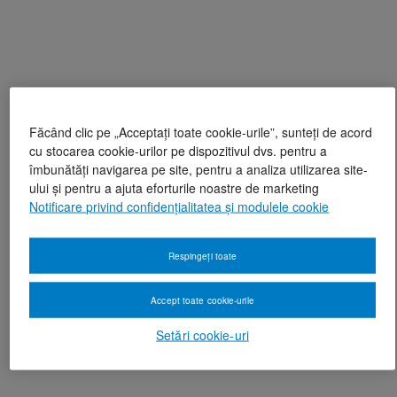
Făcând clic pe „Acceptați toate cookie-urile”, sunteți de acord
cu stocarea cookie-urilor pe dispozitivul dvs. pentru a
îmbunătăți navigarea pe site, pentru a analiza utilizarea site-
ului și pentru a ajuta eforturile noastre de marketing
Notificare privind confidențialitatea și modulele cookie
Respingeți toate
Accept toate cookie-urile
Setări cookie-uri