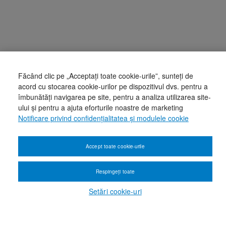
Făcând clic pe „Acceptați toate cookie-urile”, sunteți de
acord cu stocarea cookie-urilor pe dispozitivul dvs. pentru a
îmbunătăți navigarea pe site, pentru a analiza utilizarea site-
ului și pentru a ajuta eforturile noastre de marketing
Notificare privind confidențialitatea și modulele cookie
Accept toate cookie-urile
Respingeți toate
Setări cookie-uri