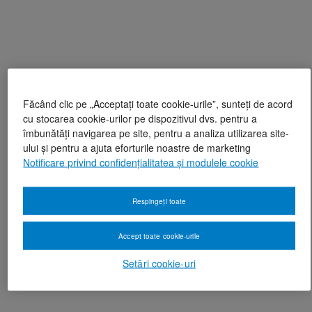
Făcând clic pe „Acceptați toate cookie-urile”, sunteți de acord
cu stocarea cookie-urilor pe dispozitivul dvs. pentru a
îmbunătăți navigarea pe site, pentru a analiza utilizarea site-
ului și pentru a ajuta eforturile noastre de marketing
Notificare privind confidențialitatea și modulele cookie
Respingeți toate
Accept toate cookie-urile
Setări cookie-uri