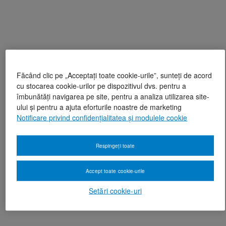
Făcând clic pe „Acceptați toate cookie-urile”, sunteți de acord
cu stocarea cookie-urilor pe dispozitivul dvs. pentru a
îmbunătăți navigarea pe site, pentru a analiza utilizarea site-
ului și pentru a ajuta eforturile noastre de marketing
Notificare privind confidențialitatea și modulele cookie
Respingeți toate
Accept toate cookie-urile
Setări cookie-uri