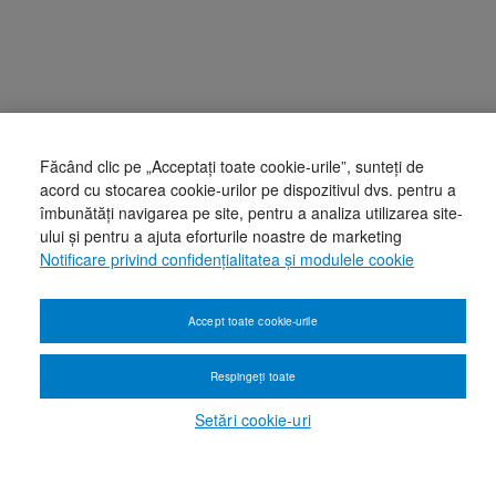
Făcând clic pe „Acceptați toate cookie-urile”, sunteți de
acord cu stocarea cookie-urilor pe dispozitivul dvs. pentru a
îmbunătăți navigarea pe site, pentru a analiza utilizarea site-
ului și pentru a ajuta eforturile noastre de marketing
Notificare privind confidențialitatea și modulele cookie
Accept toate cookie-urile
Respingeți toate
Setări cookie-uri