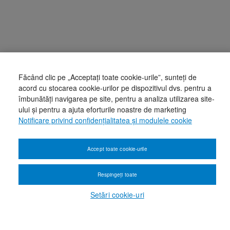
Făcând clic pe „Acceptați toate cookie-urile”, sunteți de
acord cu stocarea cookie-urilor pe dispozitivul dvs. pentru a
îmbunătăți navigarea pe site, pentru a analiza utilizarea site-
ului și pentru a ajuta eforturile noastre de marketing
Notificare privind confidențialitatea și modulele cookie
Accept toate cookie-urile
Respingeți toate
Setări cookie-uri