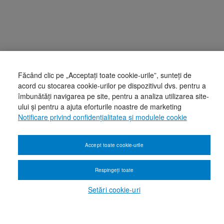
Făcând clic pe „Acceptați toate cookie-urile”, sunteți de
acord cu stocarea cookie-urilor pe dispozitivul dvs. pentru a
îmbunătăți navigarea pe site, pentru a analiza utilizarea site-
ului și pentru a ajuta eforturile noastre de marketing
Notificare privind confidențialitatea și modulele cookie
Accept toate cookie-urile
Respingeți toate
Setări cookie-uri