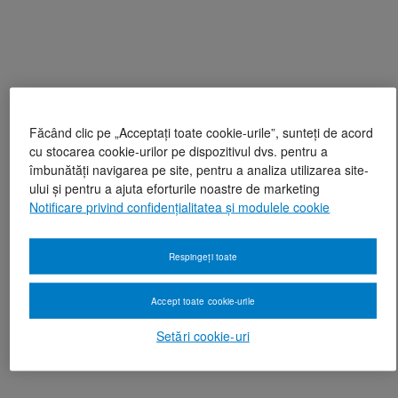
Făcând clic pe „Acceptați toate cookie-urile”, sunteți de acord
cu stocarea cookie-urilor pe dispozitivul dvs. pentru a
îmbunătăți navigarea pe site, pentru a analiza utilizarea site-
ului și pentru a ajuta eforturile noastre de marketing
Notificare privind confidențialitatea și modulele cookie
Respingeți toate
Accept toate cookie-urile
Setări cookie-uri