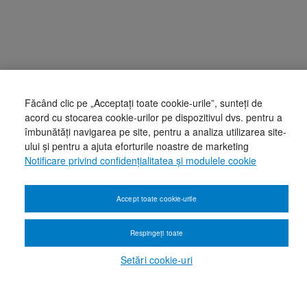
Făcând clic pe „Acceptați toate cookie-urile”, sunteți de
acord cu stocarea cookie-urilor pe dispozitivul dvs. pentru a
îmbunătăți navigarea pe site, pentru a analiza utilizarea site-
ului și pentru a ajuta eforturile noastre de marketing
Notificare privind confidențialitatea și modulele cookie
Accept toate cookie-urile
Respingeți toate
Setări cookie-uri