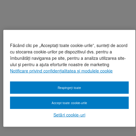
Făcând clic pe „Acceptați toate cookie-urile”, sunteți de acord
cu stocarea cookie-urilor pe dispozitivul dvs. pentru a
îmbunătăți navigarea pe site, pentru a analiza utilizarea site-
ului și pentru a ajuta eforturile noastre de marketing
Notificare privind confidențialitatea și modulele cookie
Respingeți toate
Accept toate cookie-urile
Setări cookie-uri