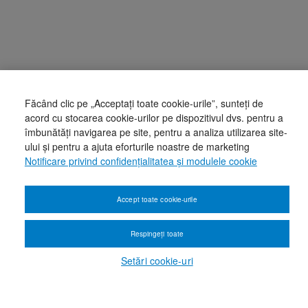
Făcând clic pe „Acceptați toate cookie-urile”, sunteți de
acord cu stocarea cookie-urilor pe dispozitivul dvs. pentru a
îmbunătăți navigarea pe site, pentru a analiza utilizarea site-
ului și pentru a ajuta eforturile noastre de marketing
Notificare privind confidențialitatea și modulele cookie
Accept toate cookie-urile
Respingeți toate
Setări cookie-uri