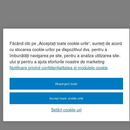
Făcând clic pe „Acceptați toate cookie-urile”, sunteți de acord
cu stocarea cookie-urilor pe dispozitivul dvs. pentru a
îmbunătăți navigarea pe site, pentru a analiza utilizarea site-
ului și pentru a ajuta eforturile noastre de marketing
Notificare privind confidențialitatea și modulele cookie
Respingeți toate
Accept toate cookie-urile
Setări cookie-uri