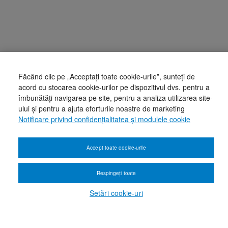
Făcând clic pe „Acceptați toate cookie-urile”, sunteți de
acord cu stocarea cookie-urilor pe dispozitivul dvs. pentru a
îmbunătăți navigarea pe site, pentru a analiza utilizarea site-
ului și pentru a ajuta eforturile noastre de marketing
Notificare privind confidențialitatea și modulele cookie
Accept toate cookie-urile
Respingeți toate
Setări cookie-uri