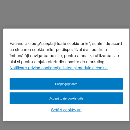
Făcând clic pe „Acceptați toate cookie-urile”, sunteți de acord
cu stocarea cookie-urilor pe dispozitivul dvs. pentru a
îmbunătăți navigarea pe site, pentru a analiza utilizarea site-
ului și pentru a ajuta eforturile noastre de marketing
Notificare privind confidențialitatea și modulele cookie
Respingeți toate
Accept toate cookie-urile
Setări cookie-uri