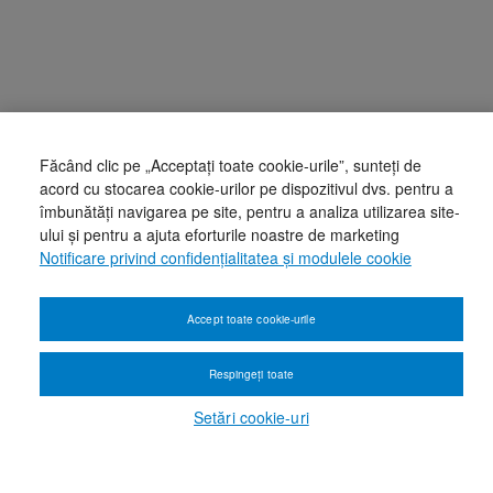
Făcând clic pe „Acceptați toate cookie-urile”, sunteți de
acord cu stocarea cookie-urilor pe dispozitivul dvs. pentru a
îmbunătăți navigarea pe site, pentru a analiza utilizarea site-
ului și pentru a ajuta eforturile noastre de marketing
Notificare privind confidențialitatea și modulele cookie
Accept toate cookie-urile
Respingeți toate
Setări cookie-uri