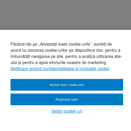
Făcând clic pe „Acceptați toate cookie-urile”, sunteți de
acord cu stocarea cookie-urilor pe dispozitivul dvs. pentru a
îmbunătăți navigarea pe site, pentru a analiza utilizarea site-
ului și pentru a ajuta eforturile noastre de marketing
Notificare privind confidențialitatea și modulele cookie
Accept toate cookie-urile
Respingeți toate
Setări cookie-uri