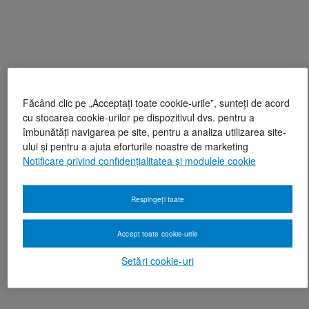
Făcând clic pe „Acceptați toate cookie-urile”, sunteți de acord
cu stocarea cookie-urilor pe dispozitivul dvs. pentru a
îmbunătăți navigarea pe site, pentru a analiza utilizarea site-
ului și pentru a ajuta eforturile noastre de marketing
Notificare privind confidențialitatea și modulele cookie
Respingeți toate
Accept toate cookie-urile
Setări cookie-uri