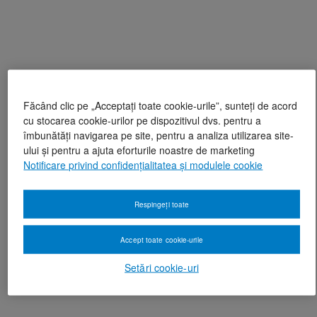
Făcând clic pe „Acceptați toate cookie-urile”, sunteți de acord
cu stocarea cookie-urilor pe dispozitivul dvs. pentru a
îmbunătăți navigarea pe site, pentru a analiza utilizarea site-
ului și pentru a ajuta eforturile noastre de marketing
Notificare privind confidențialitatea și modulele cookie
Respingeți toate
Accept toate cookie-urile
Setări cookie-uri