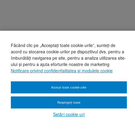
Făcând clic pe „Acceptați toate cookie-urile”, sunteți de
acord cu stocarea cookie-urilor pe dispozitivul dvs. pentru a
îmbunătăți navigarea pe site, pentru a analiza utilizarea site-
ului și pentru a ajuta eforturile noastre de marketing
Notificare privind confidențialitatea și modulele cookie
Accept toate cookie-urile
Respingeți toate
Setări cookie-uri