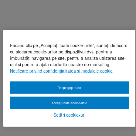
Făcând clic pe „Acceptați toate cookie-urile”, sunteți de acord
cu stocarea cookie-urilor pe dispozitivul dvs. pentru a
îmbunătăți navigarea pe site, pentru a analiza utilizarea site-
ului și pentru a ajuta eforturile noastre de marketing
Notificare privind confidențialitatea și modulele cookie
Respingeți toate
Accept toate cookie-urile
Setări cookie-uri