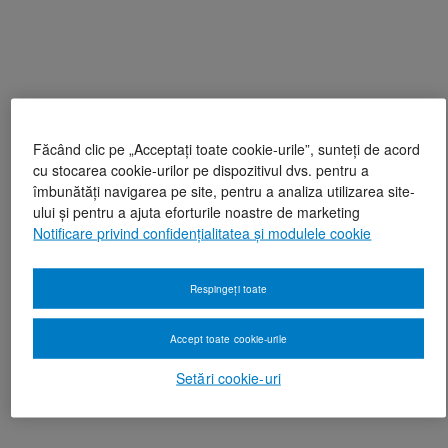
Făcând clic pe „Acceptați toate cookie-urile”, sunteți de acord
cu stocarea cookie-urilor pe dispozitivul dvs. pentru a
îmbunătăți navigarea pe site, pentru a analiza utilizarea site-
ului și pentru a ajuta eforturile noastre de marketing
Notificare privind confidențialitatea și modulele cookie
Respingeți toate
Accept toate cookie-urile
Setări cookie-uri