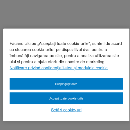
Făcând clic pe „Acceptați toate cookie-urile”, sunteți de acord
cu stocarea cookie-urilor pe dispozitivul dvs. pentru a
îmbunătăți navigarea pe site, pentru a analiza utilizarea site-
ului și pentru a ajuta eforturile noastre de marketing
Notificare privind confidențialitatea și modulele cookie
Respingeți toate
Accept toate cookie-urile
Setări cookie-uri