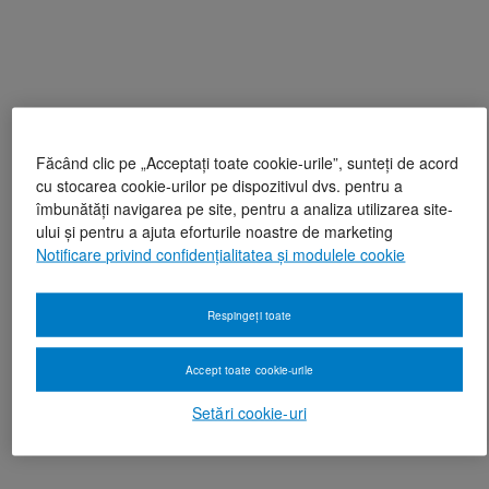
Făcând clic pe „Acceptați toate cookie-urile”, sunteți de acord
cu stocarea cookie-urilor pe dispozitivul dvs. pentru a
îmbunătăți navigarea pe site, pentru a analiza utilizarea site-
ului și pentru a ajuta eforturile noastre de marketing
Notificare privind confidențialitatea și modulele cookie
Respingeți toate
Accept toate cookie-urile
Setări cookie-uri