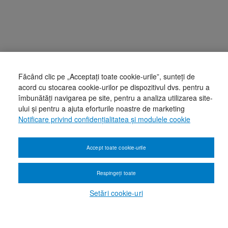
Făcând clic pe „Acceptați toate cookie-urile”, sunteți de
acord cu stocarea cookie-urilor pe dispozitivul dvs. pentru a
îmbunătăți navigarea pe site, pentru a analiza utilizarea site-
ului și pentru a ajuta eforturile noastre de marketing
Notificare privind confidențialitatea și modulele cookie
Accept toate cookie-urile
Respingeți toate
Setări cookie-uri