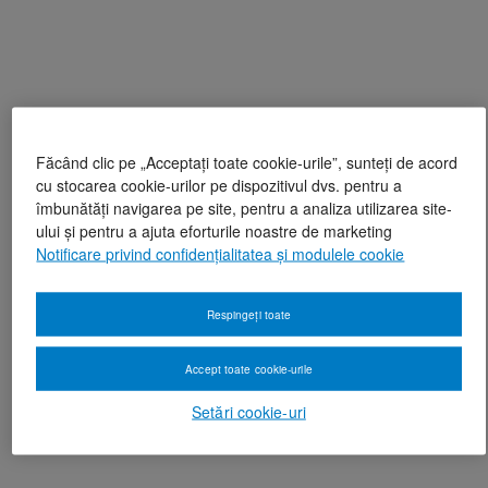
Făcând clic pe „Acceptați toate cookie-urile”, sunteți de acord
cu stocarea cookie-urilor pe dispozitivul dvs. pentru a
îmbunătăți navigarea pe site, pentru a analiza utilizarea site-
ului și pentru a ajuta eforturile noastre de marketing
Notificare privind confidențialitatea și modulele cookie
Respingeți toate
Accept toate cookie-urile
Setări cookie-uri