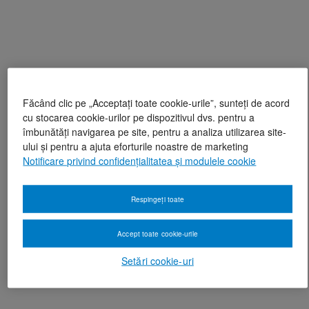
Făcând clic pe „Acceptați toate cookie-urile”, sunteți de acord
cu stocarea cookie-urilor pe dispozitivul dvs. pentru a
îmbunătăți navigarea pe site, pentru a analiza utilizarea site-
ului și pentru a ajuta eforturile noastre de marketing
Notificare privind confidențialitatea și modulele cookie
Respingeți toate
Accept toate cookie-urile
Setări cookie-uri