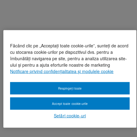
Făcând clic pe „Acceptați toate cookie-urile”, sunteți de acord
cu stocarea cookie-urilor pe dispozitivul dvs. pentru a
îmbunătăți navigarea pe site, pentru a analiza utilizarea site-
ului și pentru a ajuta eforturile noastre de marketing
Notificare privind confidențialitatea și modulele cookie
Respingeți toate
Accept toate cookie-urile
Setări cookie-uri